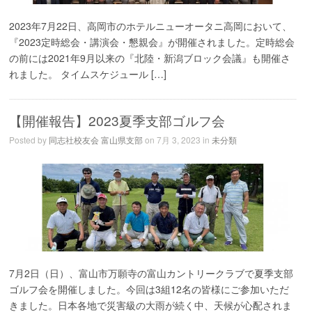
2023年7月22日、高岡市のホテルニューオータニ高岡において、
『2023定時総会・講演会・懇親会』が開催されました。定時総会
の前には2021年9月以来の『北陸・新潟ブロック会議』も開催さ
れました。 タイムスケジュール […]
【開催報告】2023夏季支部ゴルフ会
Posted by
同志社校友会 富山県支部
on 7月 3, 2023 in
未分類
7月2日（日）、富山市万願寺の富山カントリークラブで夏季支部
ゴルフ会を開催しました。今回は3組12名の皆様にご参加いただ
きました。日本各地で災害級の大雨が続く中、天候が心配されま